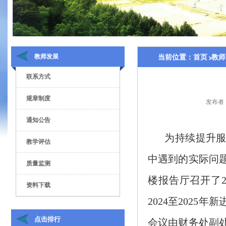
教师发展
当前位置：
首页
教师
联系方式
规章制度
发布者
通知公告
为持续提升服
教学评估
中遇到的实际问
质量监测
楼报告厅召开了
资料下载
2024
至
2025
年新
点击排行
会议由财务处副