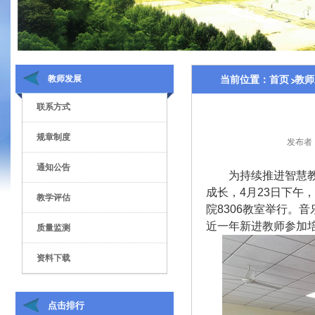
教师发展
当前位置：
首页
教师
联系方式
规章制度
发布者
通知公告
为持续推进智慧
成长，
4月23日下午
教学评估
院8306教室举行。
近一年新进教师参加
质量监测
资料下载
点击排行