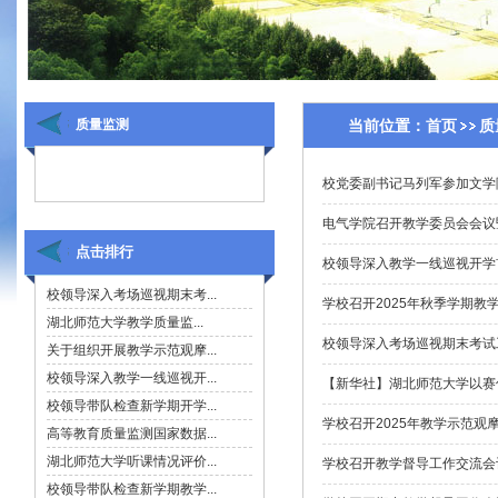
质量监测
当前位置：
首页
质
校党委副书记马列军参加文学
电气学院召开教学委员会会议
点击排行
校领导深入教学一线巡视开学
学校召开2025年秋季学期教
校领导深入考场巡视期末考试
【新华社】湖北师范大学以赛
学校召开2025年教学示范
学校召开教学督导工作交流会